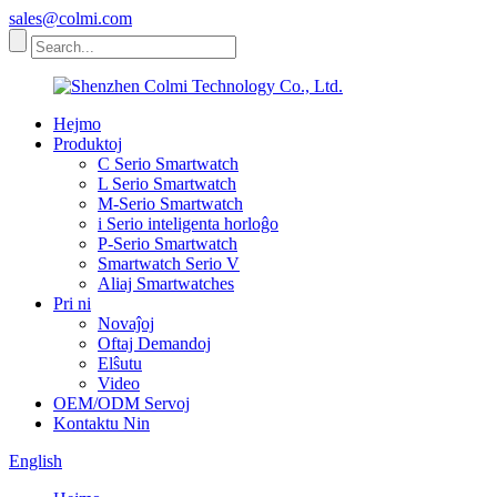
sales@colmi.com
Hejmo
Produktoj
C Serio Smartwatch
L Serio Smartwatch
M-Serio Smartwatch
i Serio inteligenta horloĝo
P-Serio Smartwatch
Smartwatch Serio V
Aliaj Smartwatches
Pri ni
Novaĵoj
Oftaj Demandoj
Elŝutu
Video
OEM/ODM Servoj
Kontaktu Nin
English