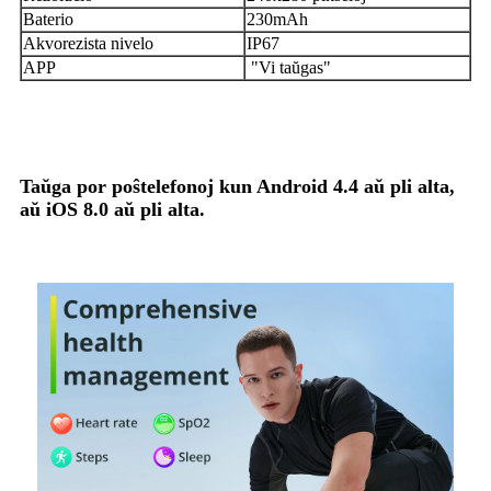
Baterio
230mAh
Akvorezista nivelo
IP67
APP
"Vi taŭgas"
Taŭga por poŝtelefonoj kun Android 4.4 aŭ pli alta,
aŭ iOS 8.0 aŭ pli alta.