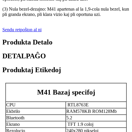
(3) Nula bezel-dezajno: M41 apartenas al la 1,9-cola nula bezel, kun
pli granda ekrano, pli klara vizio kaj pli oportuna uzi.
Sendu retpoŝton al ni
Produkta Detalo
DETALPAĜO
Produktaj Etikedoj
M41 Bazaj specifoj
CPU
RTL8763E
Ekbrilo
RAM578KB ROM128Mb
Bluetooth
5.2
Ekrano
TFT 1.9 coloj
Rezolucio
240x280 pikseloj