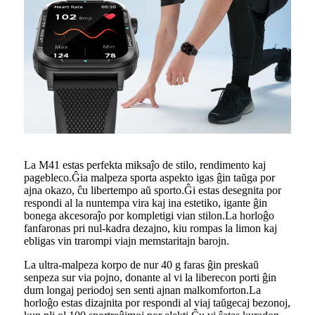
La M41 estas perfekta miksaĵo de stilo, rendimento kaj
pagebleco.Ĝia malpeza sporta aspekto igas ĝin taŭga por
ajna okazo, ĉu libertempo aŭ sporto.Ĝi estas desegnita por
respondi al la nuntempa vira kaj ina estetiko, igante ĝin
bonega akcesoraĵo por kompletigi vian stilon.La horloĝo
fanfaronas pri nul-kadra dezajno, kiu rompas la limon kaj
ebligas vin trarompi viajn memstaritajn barojn.
La ultra-malpeza korpo de nur 40 g faras ĝin preskaŭ
senpeza sur via pojno, donante al vi la liberecon porti ĝin
dum longaj periodoj sen senti ajnan malkomforton.La
horloĝo estas dizajnita por respondi al viaj taŭgecaj bezonoj,