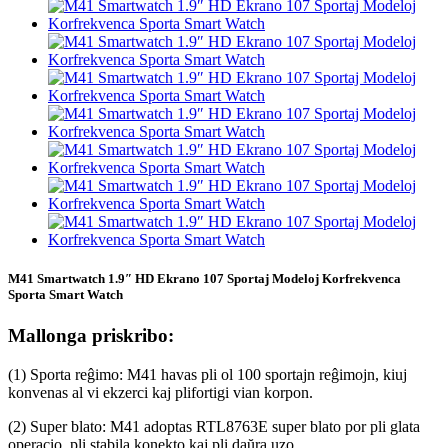
M41 Smartwatch 1.9″ HD Ekrano 107 Sportaj Modeloj Korfrekvenca
Sporta Smart Watch
Mallonga priskribo:
(1) Sporta reĝimo: M41 havas pli ol 100 sportajn reĝimojn, kiuj
konvenas al vi ekzerci kaj plifortigi vian korpon.
(2) Super blato: M41 adoptas RTL8763E super blato por pli glata
operacio, pli stabila konekto kaj pli daŭra uzo.