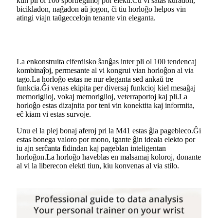
kun pli ol 100 sportreĝimoj por elekti.Ĉu vi ŝatas kuradon,
bicikladon, naĝadon aŭ jogon, ĉi tiu horloĝo helpos vin
atingi viajn taŭgeccelojn tenante vin eleganta.
La enkonstruita ciferdisko ŝanĝas inter pli ol 100 tendencaj
kombinaĵoj, permesante al vi kongrui vian horloĝon al via
tago.La horloĝo estas ne nur eleganta sed ankaŭ tre
funkcia.Ĝi venas ekipita per diversaj funkcioj kiel mesaĝaj
memorigiloj, vokaj memorigiloj, veterraportoj kaj pli.La
horloĝo estas dizajnita por teni vin konektita kaj informita,
eĉ kiam vi estas survoje.
Unu el la plej bonaj aferoj pri la M41 estas ĝia pagebleco.Ĝi
estas bonega valoro por mono, igante ĝin ideala elekto por
iu ajn serĉanta fidindan kaj pageblan inteligentan
horloĝon.La horloĝo haveblas en malsamaj koloroj, donante
al vi la liberecon elekti tiun, kiu konvenas al via stilo.