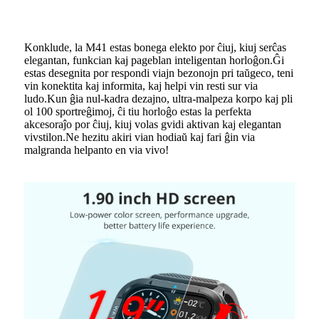
Konklude, la M41 estas bonega elekto por ĉiuj, kiuj serĉas
elegantan, funkcian kaj pageblan inteligentan horloĝon.Ĝi
estas desegnita por respondi viajn bezonojn pri taŭgeco, teni
vin konektita kaj informita, kaj helpi vin resti sur via
ludo.Kun ĝia nul-kadra dezajno, ultra-malpeza korpo kaj pli
ol 100 sportreĝimoj, ĉi tiu horloĝo estas la perfekta
akcesoraĵo por ĉiuj, kiuj volas gvidi aktivan kaj elegantan
vivstilon.Ne hezitu akiri vian hodiaŭ kaj fari ĝin via
malgranda helpanto en via vivo!