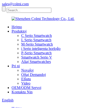
sales@colmi.com
Hejmo
Produktoj
C Serio Smartwatch
L Serio Smartwatch
M-Serio Smartwatch
i Serio inteligenta horloĝo
P-Serio Smartwatch
Smartwatch Serio V
Aliaj Smartwatches
Pri ni
Novaĵoj
Oftaj Demandoj
Elŝutu
Video
OEM/ODM Servoj
Kontaktu Nin
English