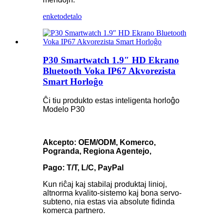
enketo
detalo
P30 Smartwatch 1.9″ HD Ekrano
Bluetooth Voka IP67 Akvorezista
Smart Horloĝo
Ĉi tiu produkto estas inteligenta horloĝo
Modelo P30
Akcepto: OEM/ODM, Komerco,
Pogranda, Regiona Agentejo,
Pago: T/T, L/C, PayPal
Kun riĉaj kaj stabilaj produktaj linioj,
altnorma kvalito-sistemo kaj bona servo-
subteno, nia estas via absolute fidinda
komerca partnero.