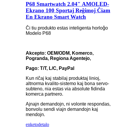
P68 Smartwatch 2.04″ AMOLED-
Ekrano 100 Sportaj Reĝimoj Ĉiam
En Ekrano Smart Watch
Ĉi tiu produkto estas inteligenta horloĝo
Modelo P68
Akcepto: OEM/ODM, Komerco,
Pogranda, Regiona Agentejo,
Pago: T/T, L/C, PayPal
Kun riĉaj kaj stabilaj produktaj linioj,
altnorma kvalito-sistemo kaj bona servo-
subteno, nia estas via absolute fidinda
komerca partnero.
Ajnajn demandojn, ni volonte respondas,
bonvolu sendi viajn demandojn kaj
mendojn.
enketo
detalo