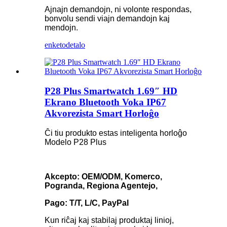
Ajnajn demandojn, ni volonte respondas,
bonvolu sendi viajn demandojn kaj
mendojn.
enketo
detalo
P28 Plus Smartwatch 1.69″ HD
Ekrano Bluetooth Voka IP67
Akvorezista Smart Horloĝo
Ĉi tiu produkto estas inteligenta horloĝo
Modelo P28 Plus
Akcepto: OEM/ODM, Komerco,
Pogranda, Regiona Agentejo,
Pago: T/T, L/C, PayPal
Kun riĉaj kaj stabilaj produktaj linioj,