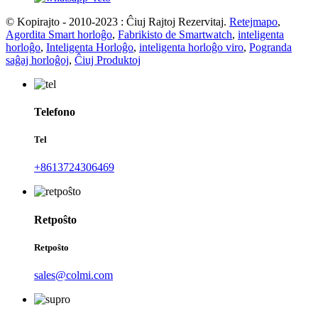
© Kopirajto - 2010-2023 : Ĉiuj Rajtoj Rezervitaj.
Retejmapo
,
Agordita Smart horloĝo
,
Fabrikisto de Smartwatch
,
inteligenta
horloĝo
,
Inteligenta Horloĝo
,
inteligenta horloĝo viro
,
Pogranda
saĝaj horloĝoj
,
Ĉiuj Produktoj
Telefono
Tel
+8613724306469
Retpoŝto
Retpoŝto
sales@colmi.com