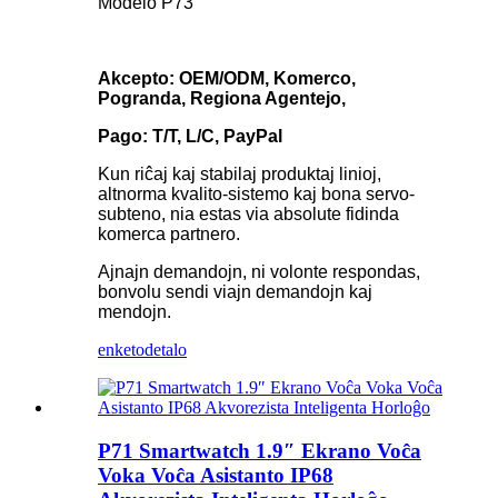
Modelo P73
Akcepto: OEM/ODM, Komerco,
Pogranda, Regiona Agentejo,
Pago: T/T, L/C, PayPal
Kun riĉaj kaj stabilaj produktaj linioj,
altnorma kvalito-sistemo kaj bona servo-
subteno, nia estas via absolute fidinda
komerca partnero.
Ajnajn demandojn, ni volonte respondas,
bonvolu sendi viajn demandojn kaj
mendojn.
enketo
detalo
P71 Smartwatch 1.9″ Ekrano Voĉa
Voka Voĉa Asistanto IP68