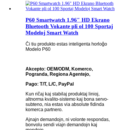
P60 Smartwatch 1.96″ HD Ekrano
Bluetooth Vokante pli ol 100 Sportaj
Modeloj Smart Watch
Ĉi tiu produkto estas inteligenta horloĝo
Modelo P60
Akcepto: OEM/ODM, Komerco,
Pogranda, Regiona Agentejo,
Pago: T/T, L/C, PayPal
Kun riĉaj kaj stabilaj produktaj linioj,
altnorma kvalito-sistemo kaj bona servo-
subteno, nia estas via absolute fidinda
komerca partnero.
Ajnajn demandojn, ni volonte respondas,
bonvolu sendi viajn demandojn kaj
mendojn.