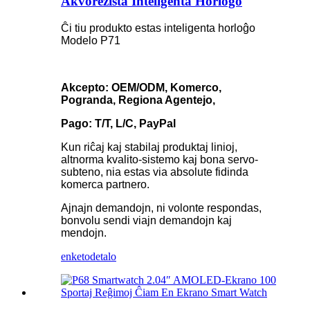
Akvorezista Inteligenta Horloĝo
Ĉi tiu produkto estas inteligenta horloĝo
Modelo P71
Akcepto: OEM/ODM, Komerco,
Pogranda, Regiona Agentejo,
Pago: T/T, L/C, PayPal
Kun riĉaj kaj stabilaj produktaj linioj,
altnorma kvalito-sistemo kaj bona servo-
subteno, nia estas via absolute fidinda
komerca partnero.
Ajnajn demandojn, ni volonte respondas,
bonvolu sendi viajn demandojn kaj
mendojn.
enketo
detalo