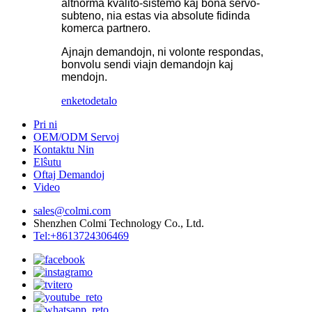
altnorma kvalito-sistemo kaj bona servo-
subteno, nia estas via absolute fidinda
komerca partnero.
Ajnajn demandojn, ni volonte respondas,
bonvolu sendi viajn demandojn kaj
mendojn.
enketo
detalo
Pri ni
OEM/ODM Servoj
Kontaktu Nin
Elŝutu
Oftaj Demandoj
Video
sales@colmi.com
Shenzhen Colmi Technology Co., Ltd.
Tel:+8613724306469